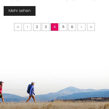
Mehr sehen
‹‹
‹
2
3
4
5
6
›
››