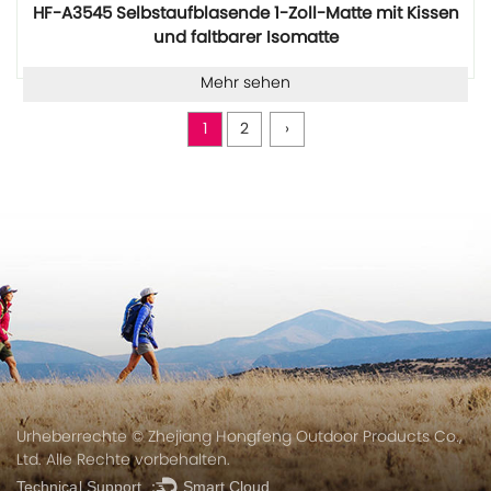
HF-A3545 Selbstaufblasende 1-Zoll-Matte mit Kissen
und faltbarer Isomatte
Mehr sehen
1
2
›
Urheberrechte © Zhejiang Hongfeng Outdoor Products Co.,
Ltd. Alle Rechte vorbehalten.
Technical Support ：
Smart Cloud