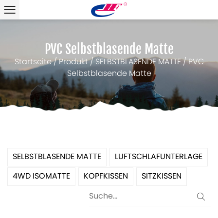
PVC Selbstblasende Matte
Startseite
/
Produkt
/
SELBSTBLASENDE MATTE
/
PVC
Selbstblasende Matte
SELBSTBLASENDE MATTE
LUFTSCHLAFUNTERLAGE
4WD ISOMATTE
KOPFKISSEN
SITZKISSEN