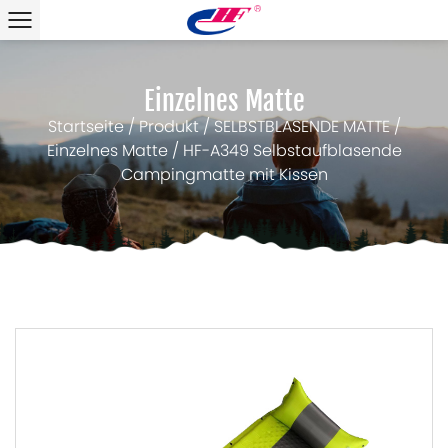
Einzelnes Matte
Startseite
/
Produkt
/
SELBSTBLASENDE MATTE
/
Einzelnes Matte
/
HF-A349 Selbstaufblasende
Campingmatte mit Kissen